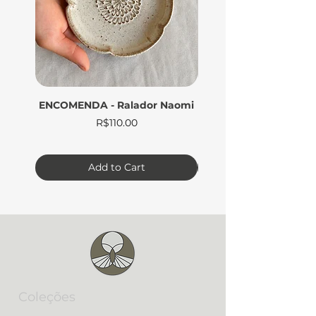
ENCOMENDA - Ralador Naomi
Filtro de Café - Ter
Price
R$110.00
Add to Cart
Coleções