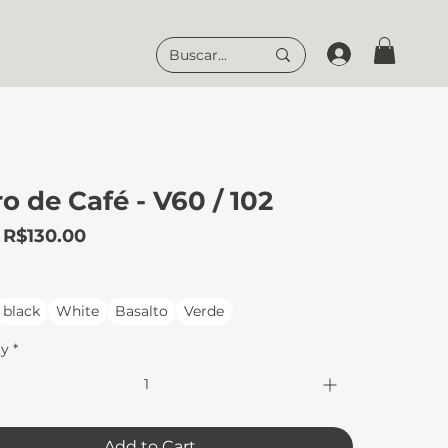
ro de Café - V60 / 102
Sale
m
R$130.00
Price
black
White
Basalto
Verde
ty
*
Add to Cart