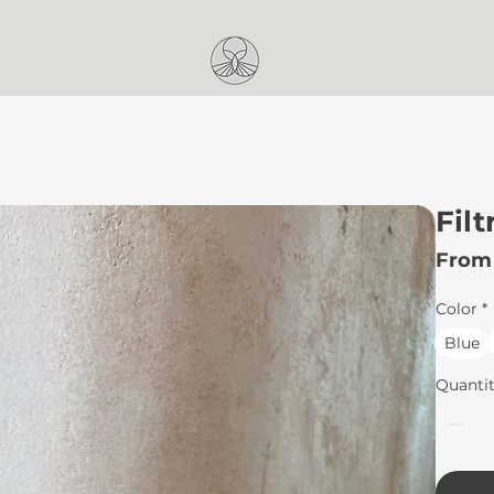
Filt
Fro
Color
*
Blue
Quanti