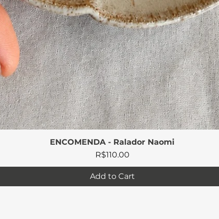
ENCOMENDA - Ralador Naomi
Quick View
Price
R$110.00
Add to Cart