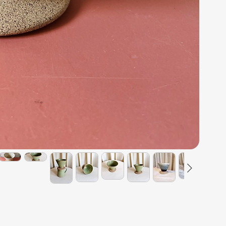
obs: co
por ser
organi