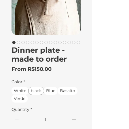
Dinner plate -
made to order
Sale
From
R$150.00
Price
Color
*
White
black
Blue
Basalto
Verde
Quantity
*