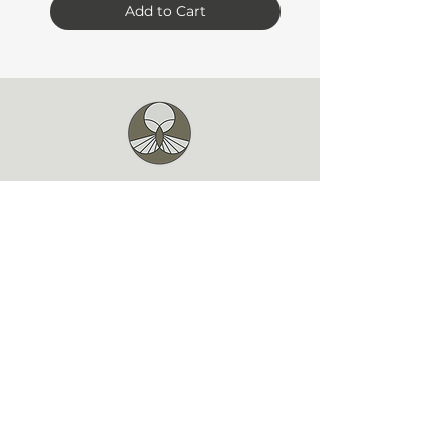
Add to Cart
Coleções
Contato
Sobre
Políticas
Mosca Ateliê e Escola
R. Brig. Franco, 1193 - Loja 01 -
Mercês, Curitiba - PR, 80430-210